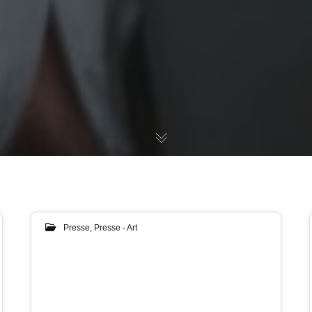
Presse
,
Presse - Art
10
MAR 2024