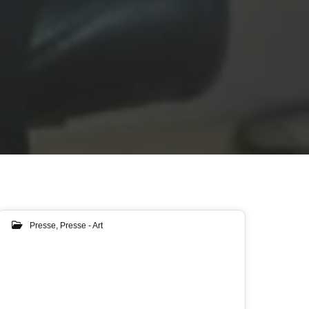
Presse
,
Presse - Art
06
MAR 2024