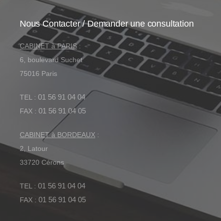
Nous Contacter / Demander une consultation
CABINET à PARIS
:
6, boulevard Suchet
75016 Paris
01 56 91 04 04
TEL :
01 56 91 04 05
FAX :
CABINET à BORDEAUX
:
2, Latour
33720 Cérons
01 56 91 04 04
TEL :
01
56 91 04 05
FAX :