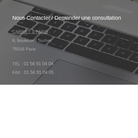
Nous Contacter / Demander une consultation
CABINET à PARIS
:
6, boulevard Suchet
75016 Paris
01 56 91 04 04
TEL :
01 56 91 04 05
FAX :
CABINET à BORDEAUX
:
2, Latour
33720 Cérons
01 56 91 04 04
TEL :
01
56 91 04 05
FAX :