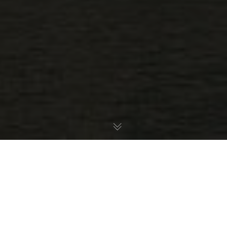
La relaxe accordée à la famille Wildenstein en
2017 a été annulée par la Cour de Cassation ce 6
Janvier. Les héritiers de la grande famille de
marchands d’art vont devoir reparaître devant la