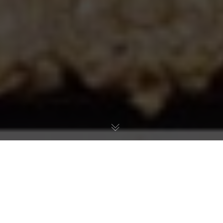
Grâce aux actions judiciaires engagées par
Sylvia Wildenstein dès 2004, « Le Joueur de
Luth » de Caravage d’une valeur inestimable
entre 80.000.000 et 100.000.000 US$, a été